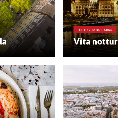
FESTE E VITA NOTTURNA
da
Vita nottu