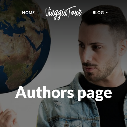
HOME
BLOG
Authors page